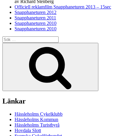
av Richard Stenberg
Officiell reklamfilm Snapphaneturen 2013 – 15sec
Snapphaneturen 2012
Snapphaneturen 2011
Snapphaneturen 2010
Snapphaneturen 2010
Sök
efter:
Sök
Länkar
Hässleholms Cykelklubb
Hässleholms Kommun
Hässleholms Turistbyrå
Hovdala Slott
Svenska Cykelförbundet