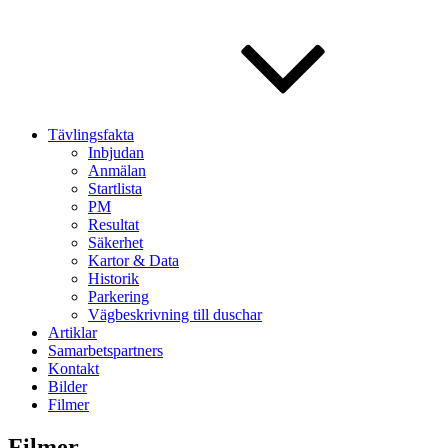
Tävlingsfakta
Inbjudan
Anmälan
Startlista
PM
Resultat
Säkerhet
Kartor & Data
Historik
Parkering
Vägbeskrivning till duschar
Artiklar
Samarbetspartners
Kontakt
Bilder
Filmer
Filmer