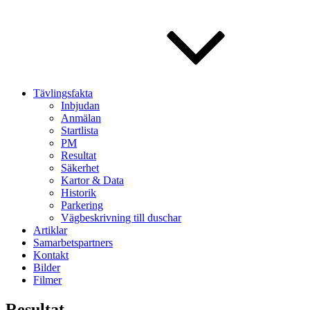
Tävlingsfakta
Inbjudan
Anmälan
Startlista
PM
Resultat
Säkerhet
Kartor & Data
Historik
Parkering
Vägbeskrivning till duschar
Artiklar
Samarbetspartners
Kontakt
Bilder
Filmer
Resultat