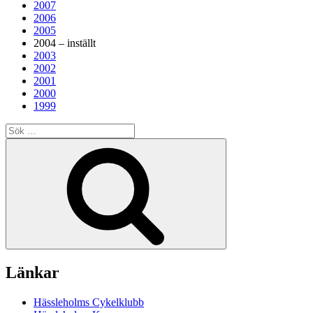
2007
2006
2005
2004 – inställt
2003
2002
2001
2000
1999
Sök
efter:
Sök
Länkar
Hässleholms Cykelklubb