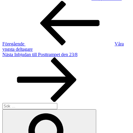
Inläggsnavigering
Föregående
inlägg
Föregående
Våra
yngsta deltagare
Nästa
Nästa
Inbjudan till Posttrampet den 23/8
inlägg
Sök
efter:
Sök