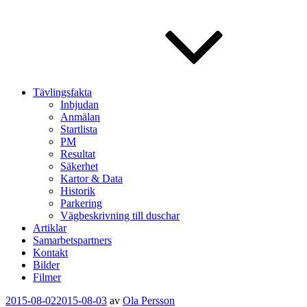
Tävlingsfakta
Inbjudan
Anmälan
Startlista
PM
Resultat
Säkerhet
Kartor & Data
Historik
Parkering
Vägbeskrivning till duschar
Artiklar
Samarbetspartners
Kontakt
Bilder
Filmer
Publicerat
2015-08-02
2015-08-03
av
Ola Persson