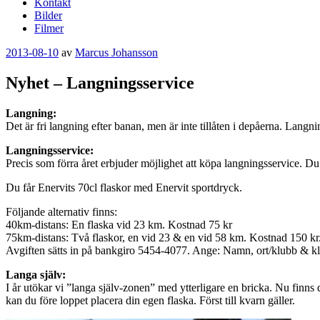
Kontakt
Bilder
Filmer
Publicerat
2013-08-10
av
Marcus Johansson
Nyhet – Langningsservice
Langning:
Det är fri langning efter banan, men är inte tillåten i depåerna. Langni
Langningsservice:
Precis som förra året erbjuder möjlighet att köpa langningsservice. Du sl
Du får Enervits 70cl flaskor med Enervit sportdryck.
Följande alternativ finns:
40km-distans: En flaska vid 23 km. Kostnad 75 kr
75km-distans: Två flaskor, en vid 23 & en vid 58 km. Kostnad 150 kr
Avgiften sätts in på bankgiro 5454-4077. Ange: Namn, ort/klubb & kl
Langa själv:
I år utökar vi ”langa själv-zonen” med ytterligare en bricka. Nu finns 
kan du före loppet placera din egen flaska. Först till kvarn gäller.