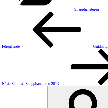
Snapphaneturen
Inläggsnavigering
Föregående
inlägg
Föregående
Guidning
Nästa
inlägg
Nästa
Startlista Snapphaneturen 2013
Sök
efter: