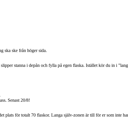
ng ska ske från höger sida.
ipper stanna i depån och fylla på egen flaska. Istället kör du in i ”langn
.
ass. Senast 20/8!
det plats för totalt 70 flaskor. Langa själv-zonen är till för er som in