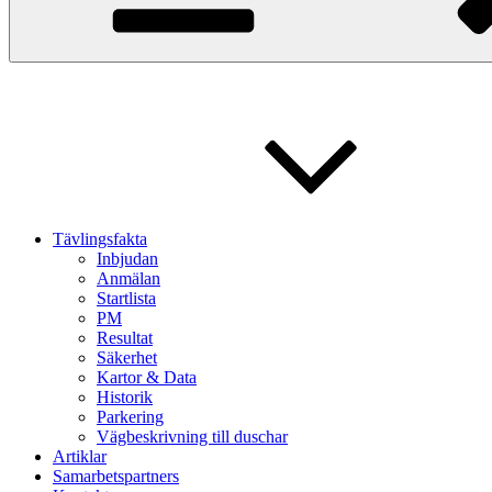
Tävlingsfakta
Inbjudan
Anmälan
Startlista
PM
Resultat
Säkerhet
Kartor & Data
Historik
Parkering
Vägbeskrivning till duschar
Artiklar
Samarbetspartners