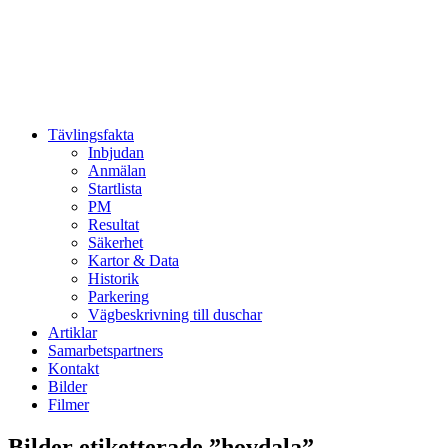
Tävlingsfakta
Inbjudan
Anmälan
Startlista
PM
Resultat
Säkerhet
Kartor & Data
Historik
Parkering
Vägbeskrivning till duschar
Artiklar
Samarbetspartners
Kontakt
Bilder
Filmer
Bilder etiketterade ”hovdala”