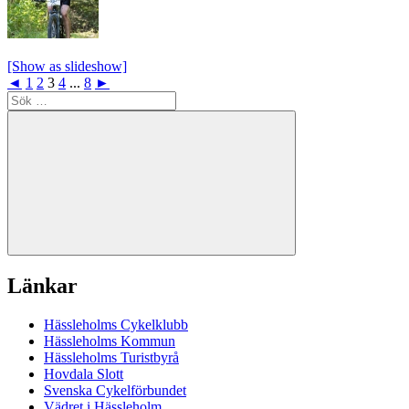
[Show as slideshow]
◄
1
2
3
4
...
8
►
Sök
efter:
Sök
Länkar
Hässleholms Cykelklubb
Hässleholms Kommun
Hässleholms Turistbyrå
Hovdala Slott
Svenska Cykelförbundet
Vädret i Hässleholm