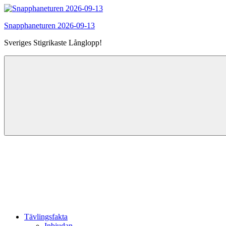
Hoppa
till
Snapphaneturen 2026-09-13
innehåll
Sveriges Stigrikaste Långlopp!
Tävlingsfakta
Inbjudan