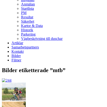
Anmälan
Startlista
PM
Resultat
Säkerhet
Kartor & Data
Historik
Parkering
Vägbeskrivning till duschar
Artiklar
Samarbetspartners
Kontakt
Bilder
Filmer
Bilder etiketterade ”mtb”