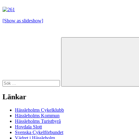
[Show as slideshow]
Sök
efter:
Länkar
Hässleholms Cykelklubb
Hässleholms Kommun
Hässleholms Turistbyrå
Hovdala Slott
Svenska Cykelförbundet
Vädret i Hässleholm